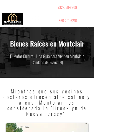
GUY PELED
REALTOR
732-558-8209
866-201-6210
Bienes Raíces en Montclair
El Motor Cultural: Una Guía para Vivir en Montclair,
Condado de Essex, NJ
Mientras que sus vecinos
costeros ofrecen aire salino y
arena, Montclair es
considerada la "Brooklyn de
Nueva Jersey".