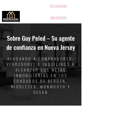
GUY PELED
REALTOR
732-558-8209
866-201-6210
Sobre Guy Peled – Su agente
de confianza en Nueva Jersey
AYUDANDO A COMPRADORES,
VENDEDORES E INQUILINOS A
ALCANZAR SUS METAS
INMOBILIARIAS EN LOS
CONDADOS DE BERGEN,
MIDDLESEX, MONMOUTH Y
OCEAN