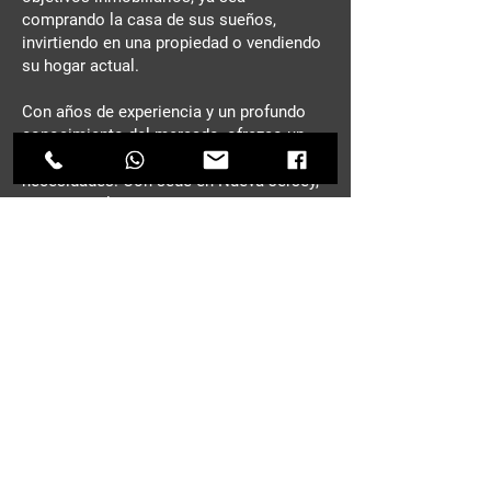
comprando la casa de sus sueños,
invirtiendo en una propiedad o vendiendo
su hogar actual.
Con años de experiencia y un profundo
conocimiento del mercado, ofrezco un
servicio personalizado adaptado a sus
necesidades. Con sede en Nueva Jersey,
me especializo en guiar a compradores y
vendedores en cada paso del proceso,
asegurando una transacción fluida y
exitosa.
Desde casas de lujo y propiedades frente
al mar hasta vecindarios familiares y
oportunidades de inversión, le ayudaré a
encontrar la propiedad perfecta para
usted.
Contácteme hoy mismo y agende su
consulta inmobiliaria gratuita.