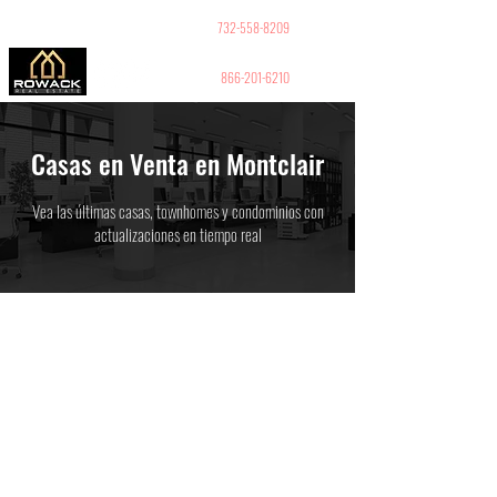
GUY PELED
REALTOR
732-558-8209
866-201-6210
Casas en Venta en Montclair
Vea las últimas casas, townhomes y condominios con
actualizaciones en tiempo real