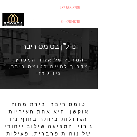
GUY PELED
REALTOR
732-558-8209
866-201-6210
נדל"ן בטומס ריבר
המרכז של אזור המפרץ:
מדריך לחיים בטומס ריבר,
ניו ג'רזי
טומס ריבר, בירת מחוז
אוקשן, היא אחת העיריות
הגדולות ביותר בחוף ניו
ג'רזי, המציעה שילוב ייחודי
של נוחות פרברית, פעילות