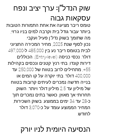
שוק הנדל"ן: ערך יציב ונפח
עסקאות גבוה
טומס ריבר מציעה את אחת התמורות הטובות
ביותר עבור גודל בית וקרבה למים בניו ג'רזי,
מה שתומך בשוק נדל"ן פעיל ועקבי.
נכון לסוף שנת 2025, מחיר המכירה החציוני
לבית בטומס ריבר נע בין 485,000 ל-497,000
דולר. נכסי כניסה (Entry-level), הכוללים
דירות קונדו, בתי רנץ' קטנים ונכסים בקהילות
55+, מתחילים לרוב בטווח של 250,000 עד
400,000 דולר. בתי יוקרה על קו המים או
בנייה חדשה נמכרים לעיתים קרובות בטווח
של מיליון עד 2.5 מיליון דולר ויותר. השוק
תחרותי אך מאוזן, כאשר בתים נמכרים תוך
כ-28 עד 34 ימים בממוצע. בשוק השכירות,
המחיר הממוצע עומד על כ-3,070 דולר
לחודש.
הנסיעה היומית לניו יורק