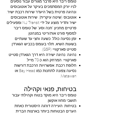
טומס ריבר היא פרבר מגורים עבור נוסעים
לניו יורק המסתמכים בעיקר על אוטובוסים
ונהיגה פרטית בשל היעדר שירות רכבת ישיר.
אוטובוס (שיטה עיקרית): שירות אוטובוסים
ישיר ותדיר מוצע על ידי NJ Transit ומפעילים
פרטיים מחניון "חנה וסע" של טומס ריבר
למסוף פורט אות'וריטי במנהטן.
זמן נסיעה כולל: כשעה וחצי עד שעתיים
בשעות השיא, תלוי בעומס בכביש הגארדן
סטייט פארקוויי (GSP).
נהיגה: נהיגה ישירה היא דרך הגארדן סטייט
פארקוויי. המרחק הוא כ-70 מייל.
חלופת רכבת: אפשרויות הרכבת דורשות
נסיעה צפונה לתחנות כמו Bay Head או
Matawan.
בטיחות, פנאי וקהילה
טומס ריבר היא מוקד בטוח וקהילתי עבור
תושבי מחוז אוקשן.
בטיחות: העיירה דורגה היסטורית כאחת
הערים הבטוחות ביותר בארצות הברית