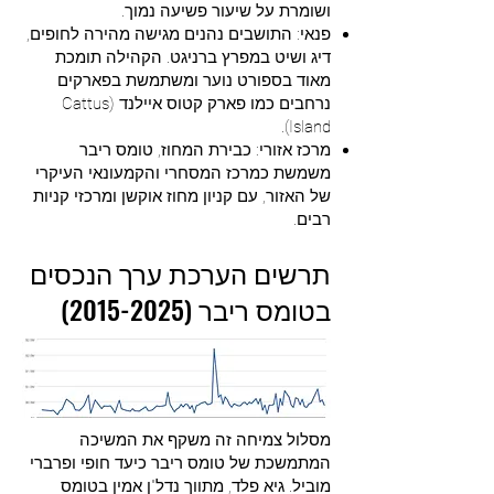
ושומרת על שיעור פשיעה נמוך.
פנאי: התושבים נהנים מגישה מהירה לחופים,
דיג ושיט במפרץ ברניגט. הקהילה תומכת
מאוד בספורט נוער ומשתמשת בפארקים
נרחבים כמו פארק קטוס איילנד (Cattus
Island).
מרכז אזורי: כבירת המחוז, טומס ריבר
משמשת כמרכז המסחרי והקמעונאי העיקרי
של האזור, עם קניון מחוז אוקשן ומרכזי קניות
רבים.
תרשים הערכת ערך הנכסים
בטומס ריבר
(2015-2025)
מסלול צמיחה זה משקף את המשיכה
המתמשכת של טומס ריבר כיעד חופי ופרברי
מוביל. גיא פלד, מתווך נדל"ן אמין בטומס