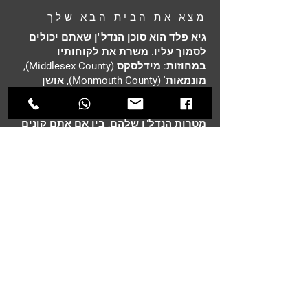
מצא את הבית הבא שלך
גיא פלד הוא סוכן הנדל"ן שאתם יכולים
לסמוך עליו. משרת את לקוחותיו
במחוזות: מידלסקס (Middlesex County),
מונמאות' (Monmouth County), אושן
(Ocean County) וברגן (Bergen County).
אני מחויב לעזור ללקוחות להשיג את
מטרות הנדל"ן שלהם, בין אם אתם קונים
את בית חלומותיכם, משקיעים בנכס או
מוכרים את הבית הנוכחי שלכם.
עם שנים של ניסיון וידע מעמיק בשוק, אני
מספק שירות אישי המותאם לצרכים
הייחודיים שלכם. אני ממוקם בלב ניו ג'רזי,
ומתמחה בליווי קונים ומוכרים דרך כל
שלב בתהליך – מה שמבטיח עסקה חלקה
ומוצלחת.
מבתי יוקרה ונכסים על קו המים ועד
לשכונות ידידותיות למשפחות והזדמנויות
השקעה – אני כאן כדי לעזור לכם למצוא
את ההתאמה המושלמת.