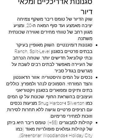
סגנונות אדריכליים ומלאי
דיור
שוק הדיור של טומס ריבר משקף צמיחה
יציבה מאמצע ועד סוף המאה ה-20, ומציע
מגוון רחב של טווחי מחירים ואווירה שכונתית
משתנה.
סגנונות דומיננטיים: השוק מאופיין בעיקר
בבתים פרטיים בסגנון Ranch, Split-Level
ובתי קולוניאל חדישים יותר. שטחה הנרחב
של העיירה מאפשר לבתים רבים לשבת על
מגרשים בגודל סביר.
נכסים על המים והיסטוריה: אזור הדאונטון
והצד המזרחי, הסמוכים לנהר ולמפרץ, כוללים
בתים ותיקים ומפוארים בסגנון ויקטוריאני
ועיצובים בהשראת החוף. שכונות על קו המים
כמו Silverton ו-Snug Harbor מציעות נכסים
עם רציפים פרטיים וגישה ללא תחרות לסירות,
וזוכות למחירי פרימיום.
קהילות למבוגרים (55+): טומס ריבר היא ביתן
של קהילות גמלאים פופולריות מאוד (כמו
Holiday City ו-Greenbriar Woodlands),