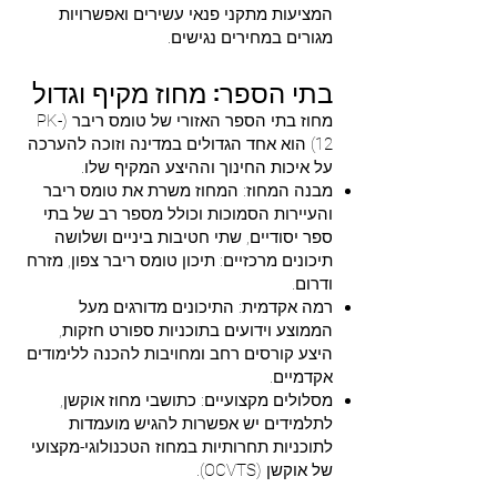
המציעות מתקני פנאי עשירים ואפשרויות
מגורים במחירים נגישים.
בתי הספר: מחוז מקיף וגדול
מחוז בתי הספר האזורי של טומס ריבר (PK-
12) הוא אחד הגדולים במדינה וזוכה להערכה
על איכות החינוך וההיצע המקיף שלו.
מבנה המחוז: המחוז משרת את טומס ריבר
והעיירות הסמוכות וכולל מספר רב של בתי
ספר יסודיים, שתי חטיבות ביניים ושלושה
תיכונים מרכזיים: תיכון טומס ריבר צפון, מזרח
ודרום.
רמה אקדמית: התיכונים מדורגים מעל
הממוצע וידועים בתוכניות ספורט חזקות,
היצע קורסים רחב ומחויבות להכנה ללימודים
אקדמיים.
מסלולים מקצועיים: כתושבי מחוז אוקשן,
לתלמידים יש אפשרות להגיש מועמדות
לתוכניות תחרותיות במחוז הטכנולוגי-מקצועי
של אוקשן (OCVTS).