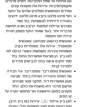
עם אחוזות על שפת האוקיינוס, חופים פרטיים
ואקסקלוסיביות. עיירות אלו מושכות קונים
אמידים המחפשים מפלטים שלוים על החוף.
חוף פוינט פלזנט ורובע פוינט פלזנט: ידועים
באווירה ידידותית למשפחות, בתי ספר
מצוינים וטיילות תוססות. הרובע מציע תחושה
פרברית יותר, בעוד שאזור החוף מספק חוויית
עיירת חוף תוססת.
טאונשיפ ברנגאט ומנהוקין (טאונשיפ
סטאפורד): עיירות אלו, פופולריות בקרב
משפחות צעירות, משמשות כשערי כניסה לאי
לונג ביץ'. הן מציעות אפשרויות נוחות, בתי
ספר חזקים וגישה נוחה לכבישים מהירים
ולמרכזי קניות.
טאונשיפ טומס ריבר: טומס ריבר, עיר הבירה
של המחוז והעירייה הגדולה ביותר, מציעה
מגוון אפשרויות דיור, מתקני פנאי מצוינים
ומיקום מרכזי. היא מושכת את כולם, החל
מקונים בפעם הראשונה ועד מחפשי יוקרה על
קו המים.
לונג ביץ' איילנד (LBI): עיירות כמו ביץ' הייבן,
שיפ בוטום וסרף סיטי מספקות נדל"ן יוקרתי,