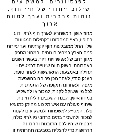
לפנסיונרים ולמשקיעים
שילוב ייחודי של חיי חוף,
נוחות פרברית וערך לטווח
ארוך.
מחוז אושן, המשתרע לאורך חוף ג'רזי, ידוע
בחופיו, באיי המחסום ובקהילות המגוונות
שלו. החל ממובלעות חוף יוקרתיות ועד עיירות
פנים הארץ במחירים נוחים, המחוז מספק
מגוון רחב של אפשרויות דיור. בעשר השנים
האחרונות, השוק חווה שינויים דרמטיים -
תחילה באמצעות התאוששות לאחר סופת
הענק סנדי, לאחר מכן פריחה בהשפעת
מגפה, ולאחרונה תקופה של התמתנות.
לכל מי ששוקל לקנות, למכור או להשקיע
במחוז אושן, הבנת השלבים הללו חיונית.
שיתוף פעולה עם איש מקצוע מהימן כמו גיא
פלד, המסייע למשפחות ולמשקיעים לקנות,
למכור ולהשכיר בתים ברחבי ניו ג'רזי כולה,
מבטיח שיהיו לכם התובנות וההכוונה
הדרושות כדי להצליח בסביבה תחרותית זו.