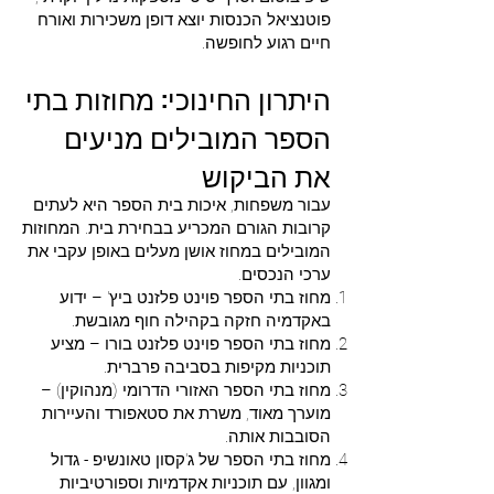
פוטנציאל הכנסות יוצא דופן משכירות ואורח
חיים רגוע לחופשה.
היתרון החינוכי: מחוזות בתי
הספר המובילים מניעים
את הביקוש
עבור משפחות, איכות בית הספר היא לעתים
קרובות הגורם המכריע בבחירת בית. המחוזות
המובילים במחוז אושן מעלים באופן עקבי את
ערכי הנכסים.
מחוז בתי הספר פוינט פלזנט ביץ' – ידוע
באקדמיה חזקה בקהילה חוף מגובשת.
מחוז בתי הספר פוינט פלזנט בורו – מציע
תוכניות מקיפות בסביבה פרברית.
מחוז בתי הספר האזורי הדרומי (מנהוקין) –
מוערך מאוד, משרת את סטאפורד והעיירות
הסובבות אותה.
מחוז בתי הספר של ג'קסון טאונשיפ - גדול
ומגוון, עם תוכניות אקדמיות וספורטיביות