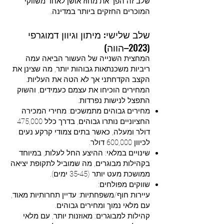
שלב זה הפך את מחוז אושן לאחד משווקי
המוכרים החזקים ביותר במדינה.
שלב שלישי: מיתון וגיוון דמוגרפי
(2023–הווה)
המחצית השנייה של העשור הביאה עמה
ריביות משכנתאות גבוהות יותר, מה שצינן את
הקצב הקדחתני אך לא הטה את העליות.
המחירים הוכיחו את עצמם כעמידים, והשוק
התפצל לנישות נפרדות.
מחירים גבוהים מתמשכים: מחירי המכירה
החציוניים נותרו גבוהים, בדרך כלל 475,000
דולר ומעלה, כאשר בתים צמודי קרקע נעים
לכיוון 600,000 דולר.
שינויים במלאי: ההיצע החל לעלות, במיוחד
בקהילות מבוגרים, מה שמוביל לתקופת יציאה
ממושכת מעט יותר (35-45 ימים).
שווקים מפולחים:
עיירות חוף/משפחתיות: עדיין תחרותיות מאוד,
עם מלאי נמוך ומחירים גבוהים.
קהילות למבוגרים: מאוזנות יותר, עם מלאי