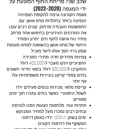
שלב שני: פריחת החוף המונעת על
ידי המגפה (2020–2022)
מגפת הקורונה גרמה לתקופת הצמיחה
הנפיצה ביותר בתולדות מחוז אושן. עם
התפשטות העבודה מרחוק, קונים רבים עזבו
את המרכזים העירוניים בחיפוש אחר מרחב,
מחיר נוח וגישה לחוף הים. יתרון המחיר
היחסי של מחוז אושן בהשוואה למחוז מונמות'
וצפון ג'רזי הפך אותו ליעד מוביל.
צמיחת מחירים חדה: מחירי המכירה
החציוניים זינקו מעבר ל-400,000 דולר
והתקרבו ל-500,000 דולר בסוגי הדיור השונים.
בתים צמודי קרקע בעיירות משפחתיות עלו
אף יותר.
קריסת מלאי: מכירות נכסים פעילים ירדו
לשפל היסטורי, כאשר בתים נמכרו תוך ימים
ספורים.
תחרות עזה: מלחמות הצעות הפכו לנורמה,
ובתים רבים נמכרו מעל למחיר המבוקש.
ימים בשוק (DOM): ירדו באופן דרמטי,
המשקף את דחיפות הקונים.