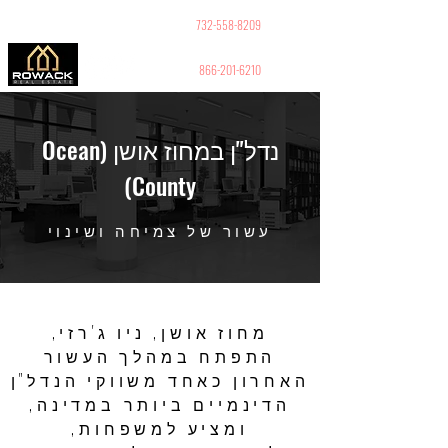
GUY PELED
REALTOR
732-558-8209
866-201-6210
נדל"ן במחוז אושן (Ocean
County)
עשור של צמיחה ושינוי
מחוז אושן, ניו ג'רזי,
התפתח במהלך העשור
האחרון כאחד משווקי הנדל"ן
הדינמיים ביותר במדינה,
ומציע למשפחות,