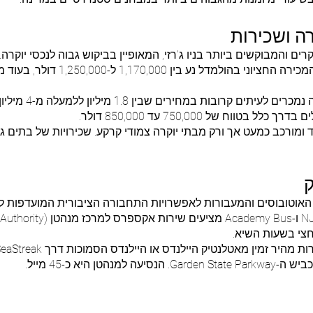
רה ושכירות
ם והמבוקשים ביותר בניו ג'רזי, המאופיין בביקוש גבוה לנכסי יוקרה.
למכירה: נכון לסוף שנת 2025, מחיר המכיר
 קרובות במחירים שבין 1.8 מיליון ללמעלה מ-4 מיליון דולר.
וח של 750,000 עד 850,000 דולר.
ק
האוטובוסים והמעבורות לאפשרויות התחבורה הציבורית המועדפות ל
חצי בשעות השיא.
לנטיק היילנדס או היילנדס הסמוכות דרך SeaStreak, ומגיע למנהטן תוך כ-45–55 דקות.
ן היא כ-45 מייל.