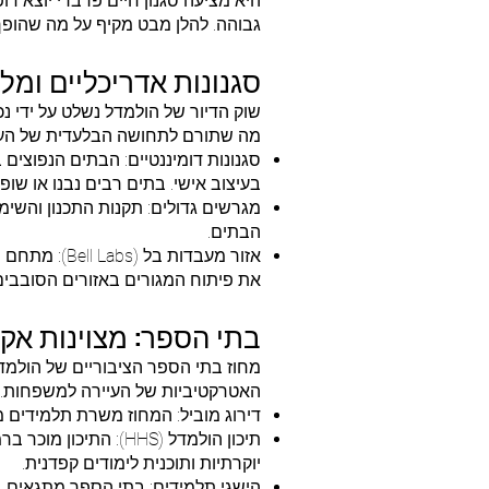
היא מציעה סגנון חיים פרברי יוצא דו
גבוהה. להלן מבט מקיף על מה שהופך 
סגנונות אדריכליים ומלא
שוק הדיור של הולמדל נשלט על ידי נכ
מה שתורם לתחושה הבלעדית של העי
סגנונות דומיננטיים: הבתים הנפוצים 
בעיצוב אישי. בתים רבים נבנו או שופ
מגרשים גדולים: תקנות התכנון והש
הבתים.
את פיתוח המגורים באזורים הסובבים 
בתי הספר: מצוינות אק
מחוז בתי הספר הציבוריים של הולמדל
האטרקטיביות של העיירה למשפחות.
דירוג מוביל: המחוז משרת תלמידים מגיל גן ועד כיתה י"ב ומדורג ב
תיכון הולמדל (HHS):
יוקרתיות ותוכנית לימודים קפדנית.
הישגי תלמידים: בתי הספר מתגאים ב