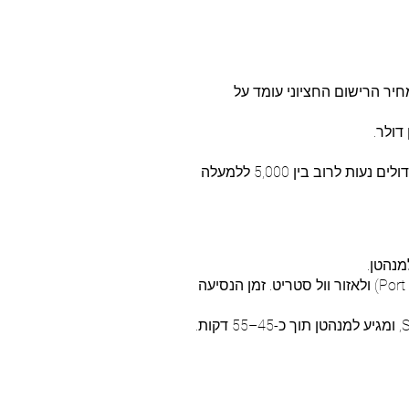
ה החציוני בהולמדל נע בין 1,170,000 ל-1,250,000 דולר, בעוד מחיר הרישום החציוני עומד על
לשכירות: שוק השכירות מצומצם מאוד ומורכב כמעט אך ורק מבתי יוקרה צמודי קרקע. שכירויות של בתים גדולים נעות לרוב בין 5,000 ללמעלה
מנהטן.
אוטובוס (שיטה עיקרית): קווי NJ Transit ו-Academy Bus מציעים שירות אקספרס למרכז מנהטן (Port Authority) ולאזור וול סטריט. זמן הנסיעה