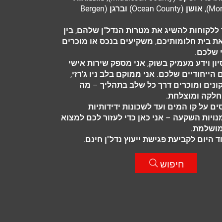
(Monmouth County), אושן (Ocean County) וברגן (Bergen
 ללקוחות להשיג את מטרות הנדל"ן שלהם, בין
ת בית חלומותיכם, משקיעים בנכס או מוכרים
 שלכם.
ון וידע מעמיק בשוק, אני מספק שירות אישי
ייחודיים שלכם. אני ממוקם בלב ניו ג'רזי,
קונים ומוכרים דרך כל שלב בתהליך – מה
לקה ומוצלחת.
ים על קו המים ועד לשכונות ידידותיות
ויות השקעה – אני כאן כדי לעזור לכם למצוא
ושלמת.
ד היום לקביעת פגישת ייעוץ נדל"ן חינם.
חיפוש