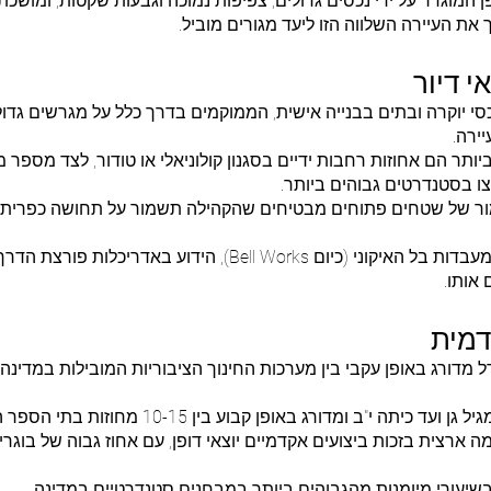
פן המוגדר על ידי נכסים גדולים, צפיפות נמוכה וגבעות שקטות, ומוש
את העיירה השלווה הזו ליעד מגורים מוביל.
י דיור
סי יוקרה ובתים בבנייה אישית, הממוקמים בדרך כלל על מגרשים גדולי
ירה.
ביותר הם אחוזות רחבות ידיים בסגנון קולוניאלי או טודור, לצד מספר 
צו בסטנדרטים גבוהים ביותר.
ימור של שטחים פתוחים מבטיחים שהקהילה תשמור על תחושה כפרית
אזור מעבדות בל (Bell Labs): מתחם מעבדות בל האיקוני (כיום orks
אותו.
דמית
 מדורג באופן עקבי בין מערכות החינוך הציבוריות המובילות במדינה 
אופן קבוע בין 10-15 מחוזות בתי הספר הציבוריים הטובים ביותר בניו ג'רזי.
 התיכון מוכר ברמה ארצית בזכות ביצועים אקדמיים יוצאי דופן, עם אחוז גבוה ש
שיעורי מיומנות מהגבוהים ביותר במבחנים סטנדרטיים במדינה.