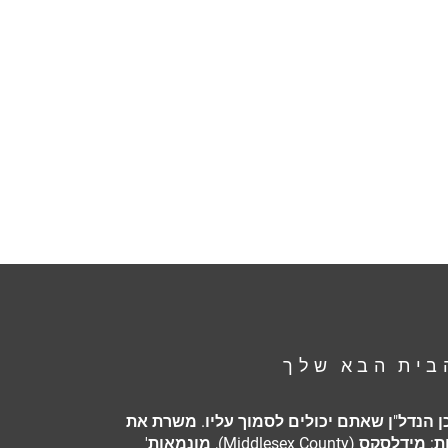
בית הבא שלך
ן הנדל"ן שאתם יכולים לסמוך עליו. משרת את
לקוחותיו במחוזות: מידלסקס (Middlesex County), מונמאות'