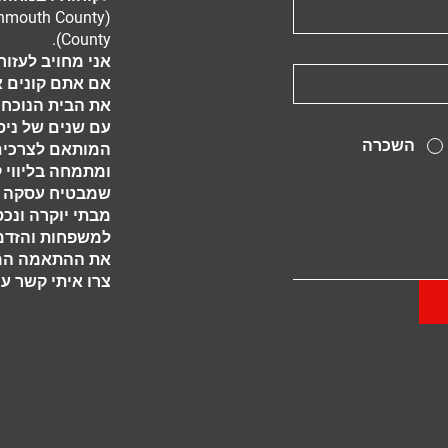
County).
אני מחויב לעזור
אם אתם קונים א
את הבית הנוכחי
עם שנים של ניסי
השכרה
המותאם לצרכים ה
ומתמחה בליווי 
שמבטיח עסקה ח
מבתי יוקרה ונכס
למשפחות והזדמנ
את ההתאמה המ
צרו איתי קשר עו