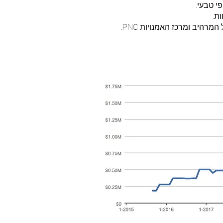
י טבעי.
ת.
אווירה קהילתית: חיי החברה סובבים סביב פארקים ומתקנים מקומיים. העיירה היא ביתם של פארק הולמדל המרהיב ומרכז האמנויות PNC.