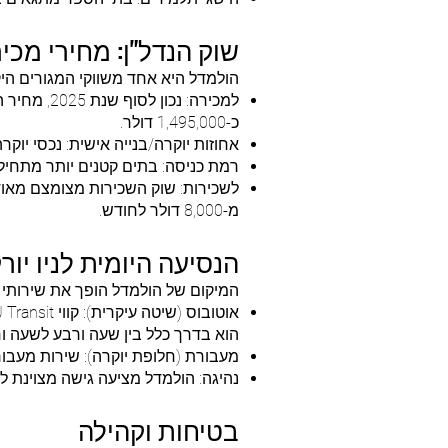
שוק הנדל"ן: מחירי מכי
הולמדל היא אחד משווקי המגורים היקרי
כ-1,495,000 דולר.
אחוזות יוקרה/בנייה אישית: נכסי יוקרה נמכרים לעיתים
רמת כניסה: בתים קטנים יותר מתחילים בדרך כלל בטו
מ-8,000 דולר לחודש.
הנסיעה היומית לניו יור
המיקום של הולמדל הופך את שירותי 
הוא בדרך כלל בין שעה ורבע לשעה ו
מעבורת (חלופת יוקרה): שירות מעבורות מהיר זמין מאט
נהיגה: הולמדל מציעה גישה מצוינת לכביש ה-Garden State Parkway. הנסיעה למנהט
בטיחות וקהילה