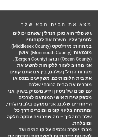
מצא את הבית הבא שלך
גיא פלד הוא סוכן הנדל"ן שאתם יכולים
לסמוך עליו. משרת את לקוחותיו
במחוזות: מידלסקס (Middlesex County),
מונמאות' (Monmouth County), אושן
(Ocean County) וברגן (Bergen County).
אני מחויב לעזור ללקוחות להשיג את
מטרות הנדל"ן שלהם, בין אם אתם קונים
את בית חלומותיכם, משקיעים בנכס או
מוכרים את הבית הנוכחי שלכם.
עם שנים של ניסיון וידע מעמיק בשוק, אני
מספק שירות אישי המותאם לצרכים
הייחודיים שלכם. אני ממוקם בלב ניו ג'רזי,
ומתמחה בליווי קונים ומוכרים דרך כל
שלב בתהליך – מה שמבטיח עסקה חלקה
ומוצלחת.
מבתי יוקרה ונכסים על קו המים ועד
לשכונות ידידותיות למשפחות והזדמנויות