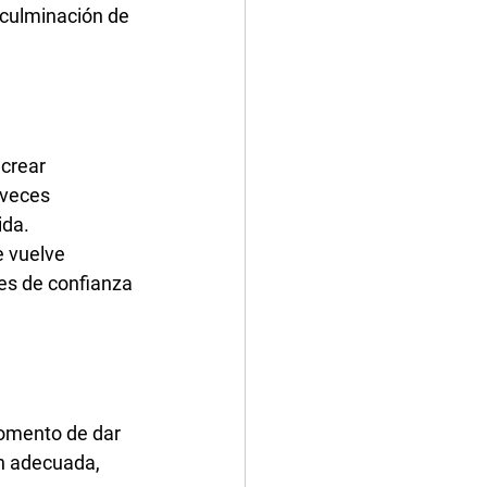
 culminación de 
 crear 
 veces 
ida.
e vuelve 
es de confianza 
omento de dar 
ón adecuada, 