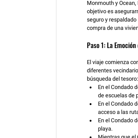
Monmouth y Ocean,
objetivo es asegurar
seguro y respaldado
compra de una viviend
Paso 1: La Emoción 
El viaje comienza con 
diferentes vecindari
búsqueda del tesoro: 
En el 
Condado d
de escuelas de p
En el 
Condado d
acceso a las rut
En el 
Condado 
playa.
Mientras que el 