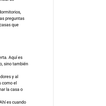
ormitorios, 
las preguntas 
casas que 
erta
. Aquí es 
io, sino también 
dores y al 
s como el 
ar la casa o 
 Ahí es cuando 