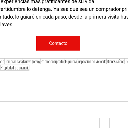
 experiencias más gratificantes de su vida.
certidumbre lo detenga
. Ya sea que sea un comprador pri
ntado, lo guiaré en cada paso, desde la primera visita h
llaves.
Contacto
rio
Comprar casa
Nueva Jersey
Primer comprador
Hipoteca
Inspección de vivienda
Bienes raíces
Ci
Propiedad de ensueño