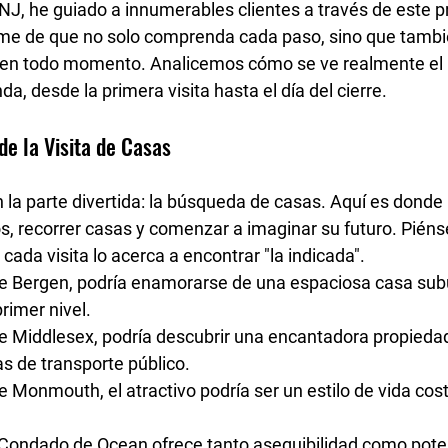
 NJ
, he guiado a innumerables clientes a través de este p
me de que no solo 
comprenda cada paso
, sino que tambi
 en todo momento. Analicemos cómo se ve realmente el 
a, desde la primera visita hasta el día del cierre.
de la Visita de Casas
la parte divertida: la 
búsqueda de casas
. Aquí es donde
os, recorrer casas y comenzar a imaginar su futuro. Pién
cada visita lo acerca a encontrar "la indicada".
e Bergen
, podría enamorarse de una espaciosa casa sub
rimer nivel.
e Middlesex
, podría descubrir una encantadora propiedad
as de transporte público.
de Monmouth
, el atractivo podría ser un estilo de vida cos
Condado de Ocean
 ofrece tanto asequibilidad como pote