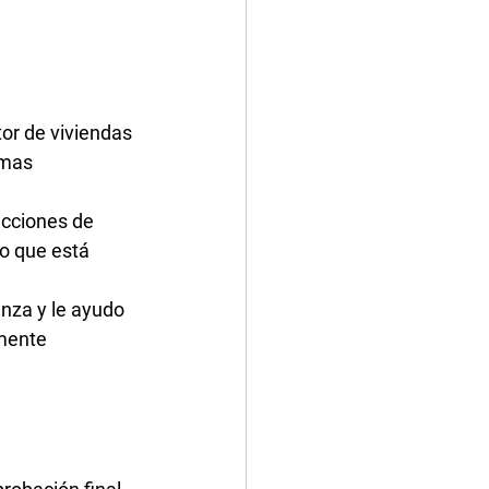
tor de viviendas 
emas 
cciones de 
o que está 
nza y le ayudo 
mente 