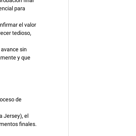
robación final 
ncial para 
nfirmar el valor 
ecer tedioso, 
 avance sin 
amente y que 
roceso de 
 Jersey), el 
mentos finales. 