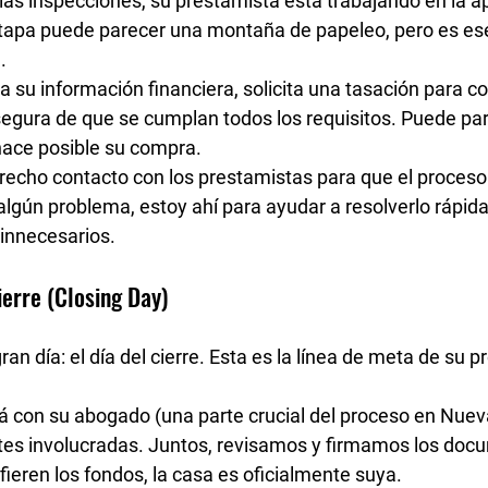
las inspecciones, su prestamista está trabajando en la 
ap
etapa puede parecer una montaña de papeleo, pero es ese
.
ca su información financiera, solicita una 
tasación
 para co
asegura de que se cumplan todos los requisitos. Puede par
hace posible su compra.
echo contacto con los prestamistas para que el proceso
algún problema, estoy ahí para ayudar a resolverlo rápid
 innecesarios.
ierre (Closing Day)
ran día: el 
día del cierre
. Esta es la línea de meta de su p
rá con su 
abogado
 (una parte crucial del proceso en Nueva
tes involucradas. Juntos, revisamos y firmamos los docu
ieren los fondos, 
la casa es oficialmente suya
.