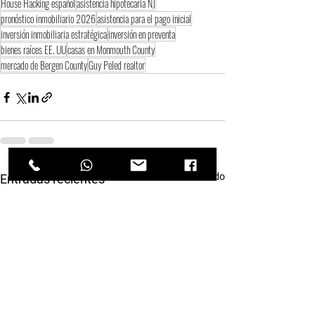
House Hacking español
asistencia hipotecaria NJ
pronóstico inmobiliario 2026
asistencia para el pago inicial
inversión inmobiliaria estratégica
inversión en preventa
bienes raíces EE. UU
casas en Monmouth County
mercado de Bergen County
Guy Peled realtor
Ver todo
Entradas recientes