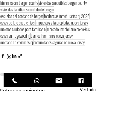
bienes raíces bergen county
viviendas asequibles bergen county
viviendas familiares condado de bergen
escuelas del condado de bergen
tendencias inmobiliarias nj 2026
casas de lujo saddle river
impuestos a la propiedad nueva jersey
mejores ciudades para familias nj
mercado inmobiliario ho-ho-kus
casas en ridgewood nj
barrios familiares nueva jersey
mercado de viviendas nj
comunidades seguras en nueva jersey
Ver todo
Entradas recientes