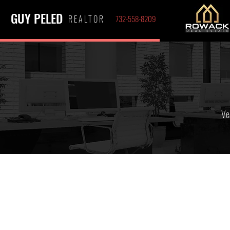
GUY PELED
REALTOR
732-558-8209
Ve