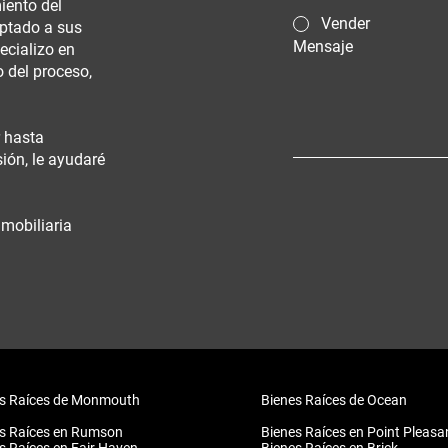
iento del
Vender
aptado a sus
Mensaje
ecializo en
 del proceso,
r hasta
ión, le ayudaré
mobiliaria
s Raíces de Monmouth
Bienes Raíces de Ocean
s Raíces en Rumson
Bienes Raíces en Point Pleasa