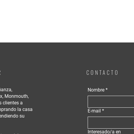
R
CONTACTO
ianza,
Nombre
*
ex, Monmouth,
 clientes a
omprando la casa
E-mail
*
vendiendo su
Interesado/a en