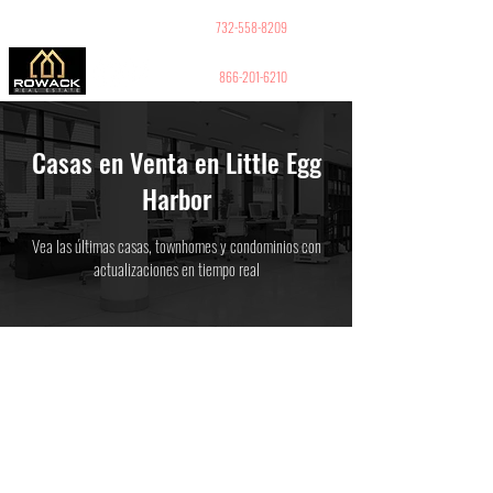
GUY PELED
REALTOR
732-558-8209
866-201-6210
Casas en Venta en Little Egg
Harbor
Vea las últimas casas, townhomes y condominios con
actualizaciones en tiempo real