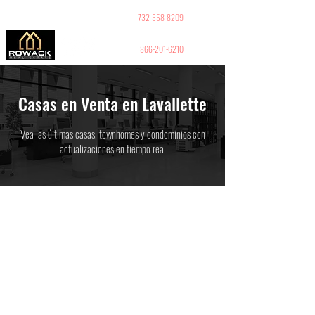
GUY PELED
REALTOR
732-558-8209
866-201-6210
Casas en Venta en Lavallette
Vea las últimas casas, townhomes y condominios con
actualizaciones en tiempo real