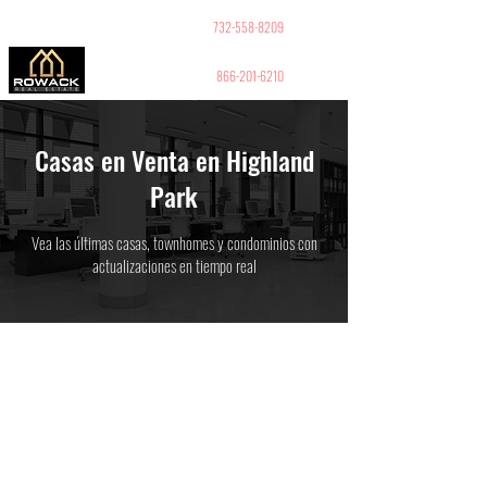
GUY PELED
REALTOR
732-558-8209
866-201-6210
Casas en Venta en Highland
Park
Vea las últimas casas, townhomes y condominios con
actualizaciones en tiempo real