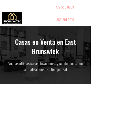
GUY PELED
REALTOR
732-558-8209
866-201-6210
Casas en Venta en East
Brunswick
Vea las últimas casas, townhomes y condominios con
actualizaciones en tiempo real