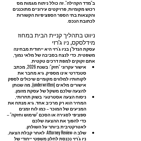
ב"מדד הקהילה". זה כולל ניתוח מגמות מס 
רכוש מקומיות, פרויקטים עירוניים מתוכננים 
והקצאות בתי הספר הספציפיות הקשורות 
לכתובת הנכס.
ניווט בתהליך קניית הבית במחוז 
מידלסקס, ניו ג'רזי
עסקת הנדל"ן בניו ג'רזי היא ייחודית מבחינה 
משפטית. כדי לנצח בסביבה של מלאי נמוך, 
אתם זקוקים למפת דרכים טקטית.
אישור עקרוני "חזק": בשנת 2026, מכתב 
סטנדרטי אינו מספיק. גיא מחבר את 
לקוחותיו למלווים מקומיים שיכולים לספק 
אישורים מלאים (underwritten), מה שנותן 
להצעה שלכם משקל של עסקת מזומן.
ניסוח הצעה אסטרטגי: בשוק תחרותי, 
המחיר הוא רק מרכיב אחד. גיא מנתח את 
המניעים של המוכר – כמו לוח זמנים 
ספציפי לסגירה או הסכם "שימוש וחזקה" – 
כדי להפוך את ההצעה שלכם 
לאטרקטיבית ביותר על השולחן.
שלב ה-Attorney Review: לאחר קבלת הצעה, 
ניו ג'רזי נכנסת לחלון משפטי ייחודי של 