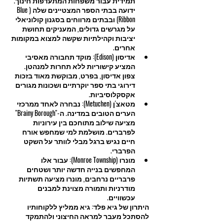
תמידית עבור משפחות המתעדפות חינוך. 
ידועה בבתי הספר המצטיינים שלה (Blue 
Ribbon) ובבתים מרווחים בסגנון קולוניאלי 
על מגרשים גדולים, המעניקים תחושת 
יציבות וקהילתיות שקשה למצוא במקומות 
אחרים.
אדיסון (Edison): מוקד תחבורה מאסיבי 
המציע קישוריות ללא תחרות למנהטן. 
צפון אדיסון, בפרט, מבוקשת מאוד בזכות 
דירוגי בתי ספר יוקרתיים ושכונות מגורים 
אקסקלוסיביות.
מטאצ'ן (Metuchen): נבחרה לאחד ממרכזי 
הערים הטובים במדינה. ה-"Brainy Borough" 
מציעה שילוב מתוחכם בין עירוניות 
לפרברים. מושלמת למי שמחפש אורח 
חיים נגיש ברגל מבלי לוותר על השקט 
הפרברי.
מונרו (Monroe Township): עבור אלו 
המחפשים בנייה חדשה יותר ושטחים 
פרבריים נרחבים, מונרו מציעה תשתיות 
מודרניות ותמורה מצוינת למבנים 
עכשוויים.
היתרון של גיא פלד: גיא ממליץ ללקוחותיו 
להסתכל מעבר למראה החיצוני ולהתמקד 