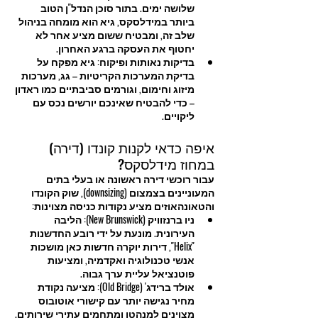
שלושה ימים. בתור סוכן הנדל"ן הטוב 
ביותר במידלסקס, גיא הוא מומחה בניהול 
שלב זה, ומבטיח ששום מציע אחר לא 
יחטוף את העסקה ברגע האחרון.
בדיקות נאותות ופיקוח: גיא מפקח על 
בדיקת המערכות הקריטיות – גג, מערכות 
מיזוג וחימום, וגורמים סביבתיים כמו ראדון 
– כדי להבטיח שאינכם יורשים נכס עם 
ליקויים.
איפה כדאי לקנות קונדו (דירה) 
במחוז מידלסקס?
עבור רוכשי דירה ראשונה או בעלי בתים 
המעוניינים בצמצום (downsizing), שוק הקונדו 
והטאונהאוזים מציע נקודות כניסה מצוינות:
ניו ברנזוויק (New Brunswick): הליבה 
העירונית. מונעת על ידי רובע החדשנות 
"Helix", דירות יוקרה חדשות כאן מושכות 
אנשי טכנולוגיה ואקדמיה, ומציעות 
פוטנציאל עליית ערך גבוה.
אולד ברידג' (Old Bridge): מציעה נקודת 
מחיר נגישה יותר עם קישורי אוטובוס 
מצוינים למנהטן ומתחמים עתירי שירותים.