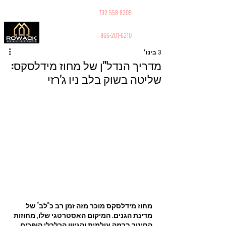
GUY PELED
REALTOR
732-558-8209
866-201-6210
3 בינו׳
מדריך הנדל"ן של מחוז מידלסקס:
שליטה בשוק בלב ניו ג'רזי
מחוז מידלסקס מוכר מזה זמן רב כ"לב" של 
מדינת הגנים. המיקום האסטרטגי שלו, מחוזות 
החינוך ברמה עולמית והגיוון הכלכלי הופכים 