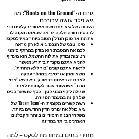
גורם ה-"Boots on the Ground": מה 
גיא פלד עושה עבורכם
העבודה של גיא מתרחשת מאחורי הקלעים כדי 
להבטיח חוויה חלקה. זה מה שבאמת מקנה לו 
את התואר סוכן הנדל"ן הטוב ביותר במידלסקס:
סינון טכני של הנכס: גיא לא רק מראה 
לכם את המטבח; הוא בודק במרתף סימני 
רטיבות ובודק את לוח החשמל. הוא מעדיף 
להניא אתכם מקניית בית רע מאשר 
לראות אתכם קונים "בור ללא תחתית".
משא ומתן אגרסיבי: במהלך עסקה 
לאחרונה באיסט ברנזוויק, גיא השיג "זיכוי 
מוכר" משמעותי עבור לקוחותיו לאחר 
שגילה ליקוי מבני קטן – כסף שנשאר בכיס 
של הקונה במעמד הסגירה.
רשת קשרים מקומית: ה-"Dream Team" של 
גיא כולל את עורכי הדין החדשים ביותר, 
מפקחי הבניה היסודיים ביותר והקבלנים 
האמינים ביותר במדינה.
מחירי בתים במחוז מידלסקס – למה 