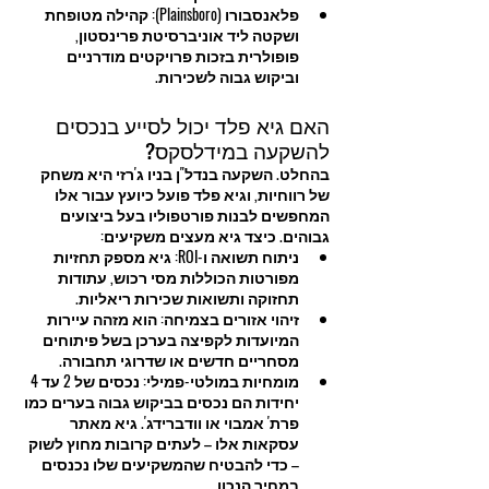
פלאנסבורו (Plainsboro): קהילה מטופחת 
ושקטה ליד אוניברסיטת פרינסטון, 
פופולרית בזכות פרויקטים מודרניים 
וביקוש גבוה לשכירות.
האם גיא פלד יכול לסייע בנכסים 
להשקעה במידלסקס?
בהחלט. השקעה בנדל"ן בניו ג'רזי היא משחק 
של רווחיות, וגיא פלד פועל כיועץ עבור אלו 
המחפשים לבנות פורטפוליו בעל ביצועים 
גבוהים. כיצד גיא מעצים משקיעים:
ניתוח תשואה ו-ROI: גיא מספק תחזיות 
מפורטות הכוללות מסי רכוש, עתודות 
תחזוקה ותשואות שכירות ריאליות.
זיהוי אזורים בצמיחה: הוא מזהה עיירות 
המיועדות לקפיצה בערכן בשל פיתוחים 
מסחריים חדשים או שדרוגי תחבורה.
מומחיות במולטי-פמילי: נכסים של 2 עד 4 
יחידות הם נכסים בביקוש גבוה בערים כמו 
פרת' אמבוי או וודברידג'. גיא מאתר 
עסקאות אלו – לעתים קרובות מחוץ לשוק 
– כדי להבטיח שהמשקיעים שלו נכנסים 
במחיר הנכון.