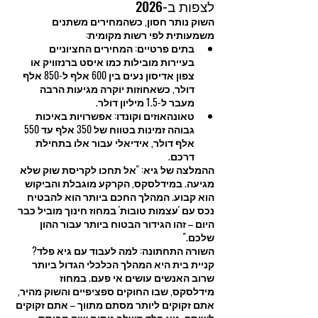
לצפות ב-2026
השוק נותר חסון, כשהמחירים משתנים 
משמעותית לפי רשות מקומית:
בתים פרטיים: המחירים החציוניים 
בעיירות מובילות כמו איסט ברנזוויק או 
צפון אדיסון נעים בין 600 אלף ל-850 אלף 
דולר, כשאחוזות יוקרה מגיעות הרבה 
מעבר ל-1.5 מיליון דולר.
טאונהאוזים וקונדו: אפשרויות באיכות 
גבוהה זמינות בטווח של 350 אלף עד 550 
אלף דולר, אידיאלי עבור אלו בתחילת 
דרכם.
ההמלצה של גיא: "אל תחכו לקריסת שוק שלא 
מגיעה. במידלסקס, הקרקע מוגבלת והביקוש 
הוא קבוע. המהלך החכם ביותר הוא להבטיח 
נכס עם 'עצמות טובות' במחוז חינוך מוביל כבר 
היום – זהו הגידור הבטוח ביותר עבור ההון 
שלכם."
השורה התחתונה: למה לעבוד עם גיא פלד?
קניית בית היא המהלך הכלכלי הגדול ביותר 
שרוב האנשים עושים אי פעם. במחוז 
מידלסקס, שבו החוקים ספציפיים והשוק מהיר, 
אתם זקוקים ליותר מסתם מתווך – אתם זקוקים 
לשותף. גיא פלד משלב ניתוח שוק מבוסס 