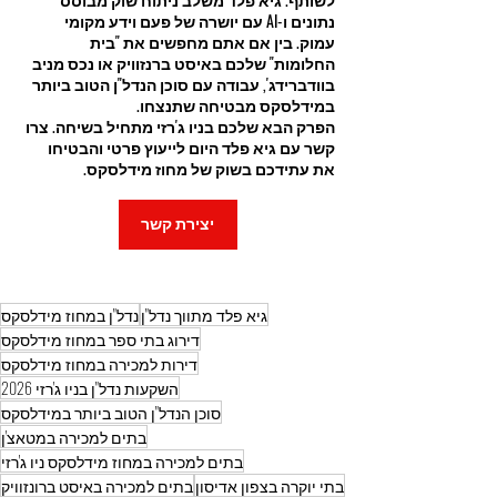
נתונים ו-AI עם יושרה של פעם וידע מקומי 
עמוק. בין אם אתם מחפשים את "בית 
החלומות" שלכם באיסט ברנזוויק או נכס מניב 
בוודברידג', עבודה עם סוכן הנדל"ן הטוב ביותר 
במידלסקס מבטיחה שתנצחו.
הפרק הבא שלכם בניו ג'רזי מתחיל בשיחה. צרו 
קשר עם גיא פלד היום לייעוץ פרטי והבטיחו 
את עתידכם בשוק של מחוז מידלסקס.
יצירת קשר
גיא פלד מתווך נדל"ן
נדל"ן במחוז מידלסקס
דירוג בתי ספר במחוז מידלסקס
דירות למכירה במחוז מידלסקס
השקעות נדל"ן בניו ג'רזי 2026
סוכן הנדל"ן הטוב ביותר במידלסקס
בתים למכירה במטאצ'ן
בתים למכירה במחוז מידלסקס ניו ג'רזי
בתי יוקרה בצפון אדיסון
בתים למכירה באיסט ברונזוויק