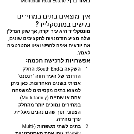
באזור בדף: 
Montclair Real Estate
.
איך מוצאים בתים במחירים 
נגישים במונטקלייר?
מונטקלייר היא עיר יקרה, אך שוק הנדל"ן 
שלה מציע הזדמנויות לתקציבים שונים, 
אם יודעים איפה לחפש ואיזו אסטרטגיה 
לאמץ.
אפשרויות לרכישה חכמה:
השקעה ב-South End:
 החלק 
הדרומי של העיר חווה "רנסנס" 
אמיתי בשנים האחרונות. כאן ניתן 
למצוא בתים מקסימים למשפחה 
אחת או שתיים (Multi-family) 
במחירים נמוכים יותר מהחלק 
הצפוני, תוך שהם נהנים מעליית 
ערך מהירה.
בתים לשתי משפחות (Multi-
family):
 זוהי אחת האסטרטגיות 