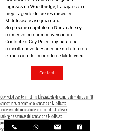
ingresos en Woodbridge, trabajar con el 
mejor agente de bienes raíces en 
Middlesex
 le asegura ganar.
Su próximo capítulo en Nueva Jersey 
comienza con una conversación. 
Contacte a Guy Peled hoy para una 
consulta privada y asegure su futuro en 
el mercado del condado de 
Middlesex.
Contact
Guy Peled agente inmobiliario
estrategia de compra de vivienda en NJ
condominios en venta en el condado de Middlesex
tendencias del mercado del condado de Middlesex
ranking de escuelas del condado de Middlesex
propiedades en Monroe Township NJ
casas en venta en el condado de Middlesex NJ