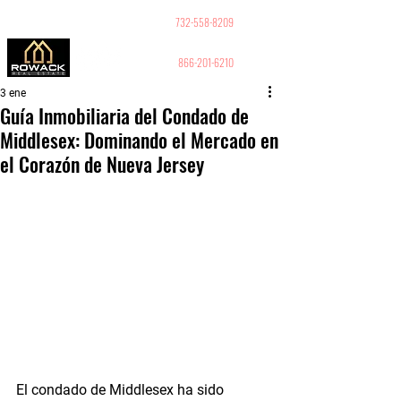
GUY PELED
REALTOR
732-558-8209
866-201-6210
3 ene
Guía Inmobiliaria del Condado de
Middlesex: Dominando el Mercado en
el Corazón de Nueva Jersey
El condado de Middlesex ha sido 